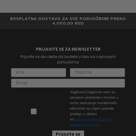
BESPLATNA DOSTAVA ZA SVE PORUDŽBINE PREKO
4.000,00 RSD
PRIJAVITE SE ZA NEWSLETTER
Prijavite se ako želite da budete u toku sa najnovijim
ponudama
Saglasan/saglasna sam sa
obradom podataka o ličnosti u
svrhu realizacije marketinških
aktivnosti sa ciljem podrške
prodaju u skladu
sa
Obaveštenjem o obradi
podataka o ličnosti
.
Prijavite se