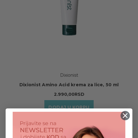
Dixionist
Dixionist Amino Acid krema za lice, 50 ml
2.990,00RSD
DODAJ U KORPU