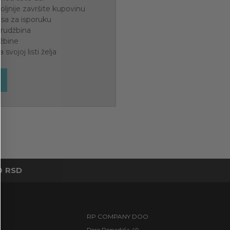
oljnije završite kupovinu
esa za isporuku
porudžbina
žbine
svojoj listi želja
0 RSD
A
RP COMPANY DOO
Pere Popadića 49