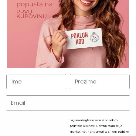
Jednostavnije i pov
Sačuvajte više adr
Pristupite istoriji 
Pratite nove porud
Sačuvajte stavke na 
REGISTRUJ SE
Zaboravili ste šifru?
LATNA DOSTAVA ZA SVE PORUDŽBINE PREKO 4.000,0
Saglasan/saglasna sam sa obradom
podataka o ličnosti u svrhu realizacije
INFORMACIJE
KUPOVIN
marketinških aktivnosti sa ciljem podrške