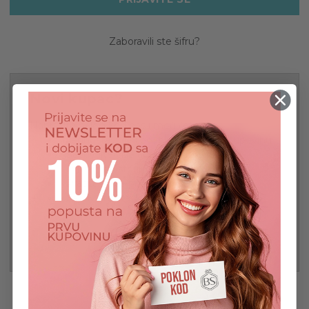
Zaboravili ste šifru?
Novi kupac?
Napravite nalog kod nas i moći ćete da:
Jednostavnije i povoljnije završite kupovinu
Sačuvajte više adresa za isporuku
Pristupite istoriji porudžbina
Pratite nove porudžbine
Sačuvajte stavke na svojoj listi želja
REGISTRUJ SE