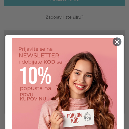
Zaboravili ste šifru?
Novi kupac?
Napravite nalog kod nas i moći ćete da:
Jednostavnije i povoljnije završite kupovinu
Sačuvajte više adresa za isporuku
Pristupite istoriji porudžbina
Pratite nove porudžbine
Sačuvajte stavke na svojoj listi želja
REGISTRUJ SE