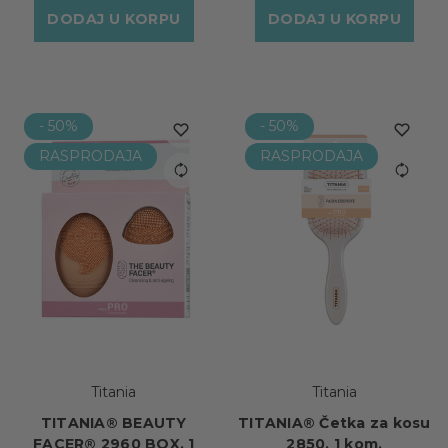
DODAJ U KORPU
DODAJ U KORPU
- 50%
- 50%
RASPRODAJA
RASPRODAJA
Titania
Titania
TITANIA® BEAUTY
TITANIA® Četka za kosu
FACER® 2960 BOX, 1
2850, 1 kom.