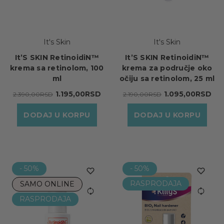
It's Skin
It's Skin
It’S SKIN RetinoidiN™
It’S SKIN RetinoidiN™
krema sa retinolom, 100
krema za područje oko
ml
očiju sa retinolom, 25 ml
1.195,00RSD
1.095,00RSD
2.390,00RSD
2.190,00RSD
DODAJ U KORPU
DODAJ U KORPU
- 50%
- 50%
RASPRODAJA
SAMO ONLINE
RASPRODAJA