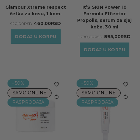
Glamour Xtreme respect
It’S SKIN Power 10
četka za kosu, 1 kom.
Formula Effector
Propolis, serum za sjaj
460,00RSD
920,00RSD
kože, 30 ml
DODAJ U KORPU
895,00RSD
1.790,00RSD
DODAJ U KORPU
- 50%
- 50%
SAMO ONLINE
SAMO ONLINE
RASPRODAJA
RASPRODAJA