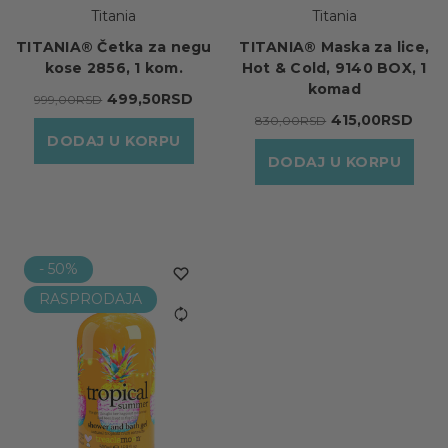
Titania
Titania
TITANIA® Četka za negu
TITANIA® Maska za lice,
kose 2856, 1 kom.
Hot & Cold, 9140 BOX, 1
komad
499,50RSD
999,00RSD
415,00RSD
830,00RSD
DODAJ U KORPU
DODAJ U KORPU
- 50%
RASPRODAJA