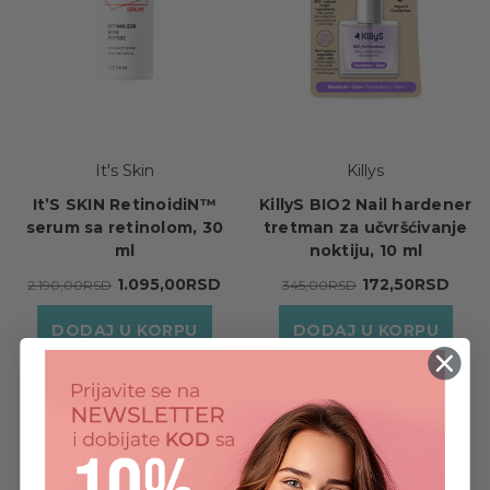
It's Skin
Killys
It’S SKIN RetinoidiN™
KillyS BIO2 Nail hardener
serum sa retinolom, 30
tretman za učvršćivanje
ml
noktiju, 10 ml
1.095,00RSD
172,50RSD
2.190,00RSD
345,00RSD
DODAJ U KORPU
DODAJ U KORPU
- 50%
- 50%
RASPRODAJA
RASPRODAJA