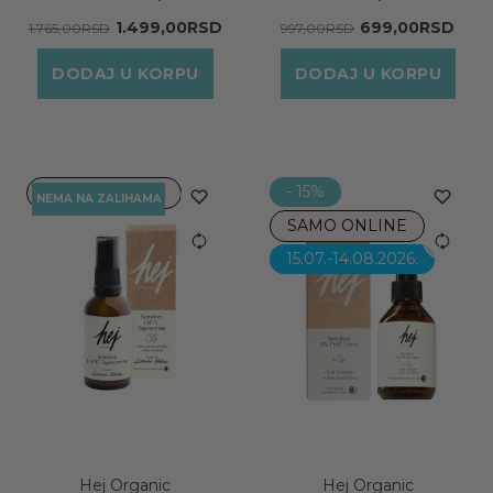
1.499,00RSD
699,00RSD
1.765,00RSD
997,00RSD
DODAJ U KORPU
DODAJ U KORPU
- 15%
SAMO ONLINE
NEMA NA ZALIHAMA
SAMO ONLINE
15.07.-14.08.2026.
Hej Organic
Hej Organic