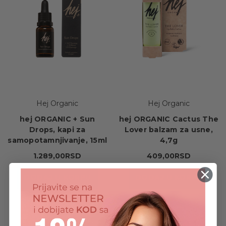
Hej Organic
Hej Organic
hej ORGANIC + Sun
hej ORGANIC Cactus The
Drops, kapi za
Lover balzam za usne,
samopotamnjivanje, 15ml
4,7g
1.289,00RSD
409,00RSD
DODAJ U KORPU
DODAJ U KORPU