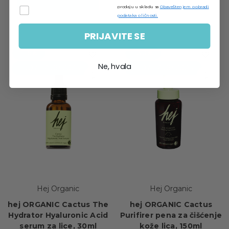
prodaju u skladu sa
Obaveštenjem o obradi
podataka o ličnosti.
PRIJAVITE SE
- 15%
- 30%
Ne, hvala
15.07.-14.08.2026.
15.07.-14.08.2026.
Hej Organic
Hej Organic
hej ORGANIC Cactus The
hej ORGANIC Cactus
Hydrator Hyaluronic Acid
Purifirer pena za čišćenje
serum za lice, 30ml
kože lica, 150ml