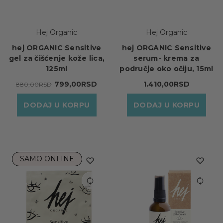
Hej Organic
Hej Organic
hej ORGANIC Sensitive
hej ORGANIC Sensitive
gel za čišćenje kože lica,
serum- krema za
125ml
područje oko očiju, 15ml
799,00RSD
1.410,00RSD
880,00RSD
DODAJ U KORPU
DODAJ U KORPU
SAMO ONLINE