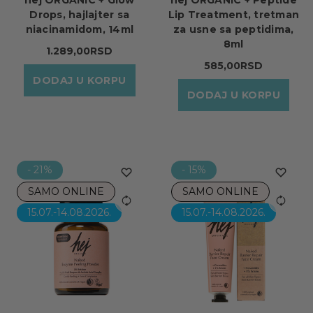
Drops, hajlajter sa
Lip Treatment, tretman
niacinamidom, 14ml
za usne sa peptidima,
8ml
1.289,00RSD
585,00RSD
DODAJ U KORPU
DODAJ U KORPU
- 21%
- 15%
SAMO ONLINE
SAMO ONLINE
15.07.-14.08.2026.
15.07.-14.08.2026.