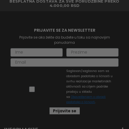
BESPLATNA DOSTAVA ZA SVE PORUDŽBINE PREKO
4.000,00 RSD
PRIJAVITE SE ZA NEWSLETTER
Prijavite se ako želite da budete u toku sa najnovijim
ponudama
Saglasan/saglasna sam sa
obradom podataka o ličnosti u
svrhu realizacije marketinških
aktivnosti sa ciljem podrške
prodaju u skladu
sa
Obaveštenjem o obradi
podataka o ličnosti
.
Prijavite se