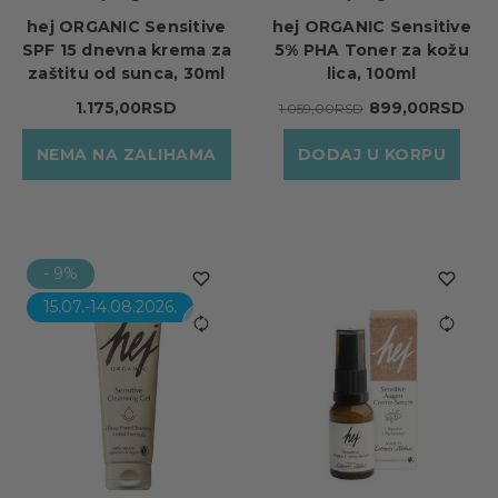
hej ORGANIC Sensitive
hej ORGANIC Sensitive
SPF 15 dnevna krema za
5% PHA Toner za kožu
zaštitu od sunca, 30ml
lica, 100ml
1.175,00RSD
899,00RSD
1.059,00RSD
NEMA NA ZALIHAMA
DODAJ U KORPU
- 9%
15.07.-14.08.2026.