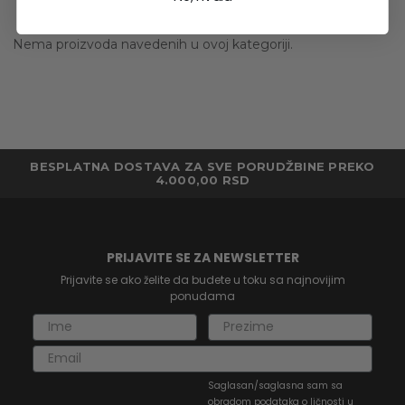
Nema proizvoda navedenih u ovoj kategoriji.
BESPLATNA DOSTAVA ZA SVE PORUDŽBINE PREKO
4.000,00 RSD
PRIJAVITE SE ZA NEWSLETTER
Prijavite se ako želite da budete u toku sa najnovijim
ponudama
Saglasan/saglasna sam sa
obradom podataka o ličnosti u