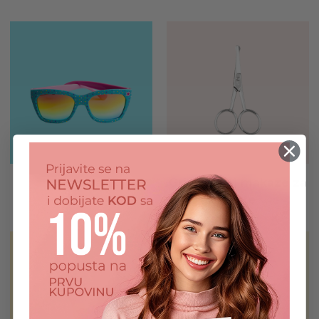
Aksesoari
Grickalice i makaze za
nokte