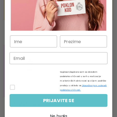
Četke i češljevi za
Dečiji neseseri
kosu
Saglasan/saglasna sam sa obradom
podataka o ličnosti u svrhu realizacije
marketinških aktivnosti sa ciljem podrške
prodaju u skladu sa
Obaveštenjem o obradi
podataka o ličnosti.
PRIJAVITE SE
Dodatni pribor
Ne, hvala