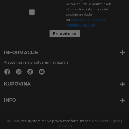
svrhu realizacije marketinških
aktivnosti sa ciljem podrške
prodaju u skladu
sa
Obaveštenjem o obradi
podataka o ličnosti
.
Prijavite se
INFORMACIJE
Pratite nas i na društvenim mrežama
KUPOVINA
INFO
© 2026 beautystore.rs Sva prava zadržana. Izrada:
RedWood Digital
|
Sitemap