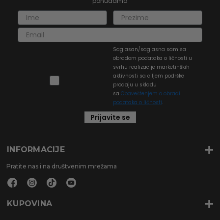
ponudama
Saglasan/saglasna sam sa
obradom podataka o ličnosti u
svrhu realizacije marketinških
aktivnosti sa ciljem podrške
prodaju u skladu
sa
Obaveštenjem o obradi
podataka o ličnosti
.
Prijavite se
INFORMACIJE
Pratite nas i na društvenim mrežama
KUPOVINA