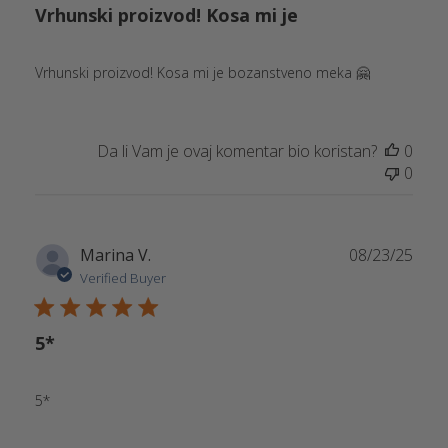
Vrhunski proizvod! Kosa mi je
Vrhunski proizvod! Kosa mi je bozanstveno meka 🤗
Da li Vam je ovaj komentar bio koristan?
0
0
Publ
Marina V.
08/23/25
date
Verified Buyer
5*
5*