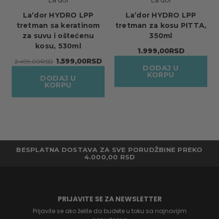
La'dor
La'dor
La’dor HYDRO LPP
La’dor HYDRO LPP
tretman sa keratinom
tretman za kosu PITTA,
za suvu i oštećenu
350ml
kosu, 530ml
1.999,00RSD
1.599,00RSD
2.499,00RSD
DODAJ U
KORPU
DODAJ U
KORPU
BESPLATNA DOSTAVA ZA SVE PORUDŽBINE PREKO
4.000,00 RSD
PRIJAVITE SE ZA NEWSLETTER
Prijavite se ako želite da budete u toku sa najnovijim