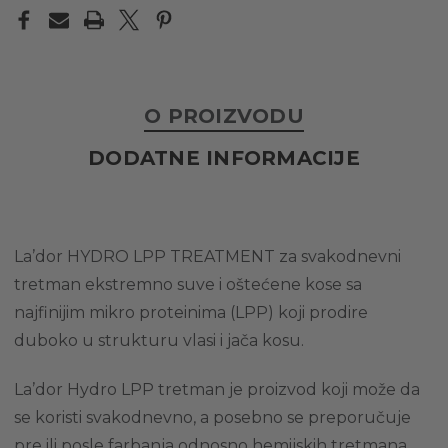
O PROIZVODU
DODATNE INFORMACIJE
La’dor HYDRO LPP TREATMENT za svakodnevni
tretman ekstremno suve i oštećene kose sa
najfinijim mikro proteinima (LPP) koji prodire
duboko u strukturu vlasi i jača kosu.
La’dor Hydro LPP tretman je proizvod koji može da
se koristi svakodnevno, a posebno se preporučuje
pre ili posle farbanja odnosno hemijskih tretmana