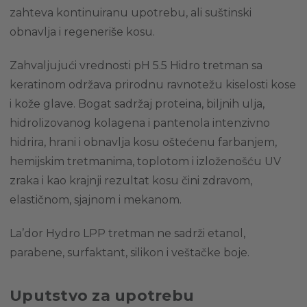
zahteva kontinuiranu upotrebu, ali suštinski
obnavlja i regeneriše kosu.
Zahvaljujući vrednosti pH 5.5 Hidro tretman sa
keratinom održava prirodnu ravnotežu kiselosti kose
i kože glave. Bogat sadržaj proteina, biljnih ulja,
hidrolizovanog kolagena i pantenola intenzivno
hidrira, hrani i obnavlja kosu oštećenu farbanjem,
hemijskim tretmanima, toplotom i izloženošću UV
zraka i kao krajnji rezultat kosu čini zdravom,
elastičnom, sjajnom i mekanom.
La’dor Hydro LPP tretman ne sadrži etanol,
parabene, surfaktant, silikon i veštačke boje.
Uputstvo za upotrebu