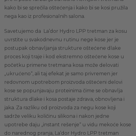
kako bi se sprečila oštećenja i kako bi se kosi pružila
nega kao iz profesionalnih salona.
Savetujemo da La’dor Hydro LPP tretman za kosu
uvrstite u svakodnevnu rutinu nege kose jer je
postupak obnavljanja strukture oštećene dlake
proces koji traje i kod ekstremno oštećene kose u
početku primene tretmana kosa može delovati
„ukrućeno“, ali taj efekat je samo privremen jer
redovnom upotrebom proizvoda oštećeni delovi
kose se popunjavaju proteinima čime se obnavlja
struktura dlake i kosa postaje zdrava, obnovljena i
jaka. Za razliku od proizvoda za negu kose koji
sadrže veliku količinu silikona i nakon jedne
upotrebe daju „instant rešenje“ u vidu mekoće kose
do narednog pranja, La’dor Hydro LPP tretman