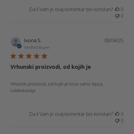
Da li Vam je ovaj komentar bio koristan?
0
0
Publ
Ivona S.
08/04/25
date
Verified Buyer
Vrhunski proizvodi, od kojih je
Vrhunski proizvodi, od kojih je kosa samo lepsa,
svileknkastija
Da li Vam je ovaj komentar bio koristan?
0
0