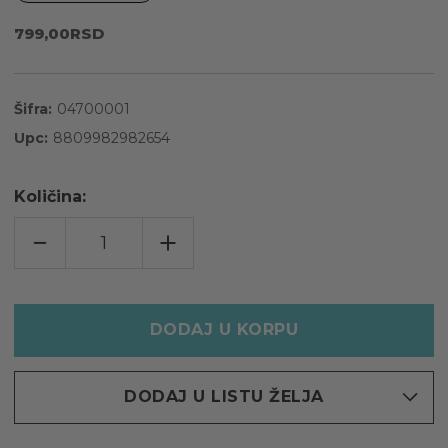
799,00RSD
Šifra:
04700001
Upc:
8809982982654
Količina:
POVEĆAJTE
INCREASE
KOLIČINU
QUANTITY
ZA
OF
LA’DOR
LA’DOR
HYDRO
HYDRO
LPP
LPP
TRETMAN
TRETMAN
SA
SA
KERATINOM
KERATINOM
ZA
ZA
SUVU
SUVU
I
I
DODAJ U LISTU ŽELJA
OŠTEĆENU
OŠTEĆENU
KOSU,
KOSU,
150ML
150ML