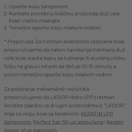
Operite kosu šamponom.
Nanesite potrebnu količinu proizvoda duž cele
kose i nežno masirajte.
Temeljno isperite kosu mlakom vodom.
* Preporuka: Za tretman ekstremno oštećene kose
preporučujemo da nakon nanošenja tretmana duž
cele kose stavite kapu za tuširanje ili aluminijumsku
foliju na glavu i ostaviti da deluje 10-15 minuta, a
potom temeljno isperite kosu mlakom vodom.
Za postizanje maksimalnih rezultata
preporučujemo da LA’DOR Hidro LPP tretman
koristite zajedno sa drugim proizvodima iz “LA’DOR”
linije za negu kose sa keratinom:
KERATIN LPP
šamponom
,
Perfect hair fill-up ampulama
i
Keratin
power glue esencijom
.