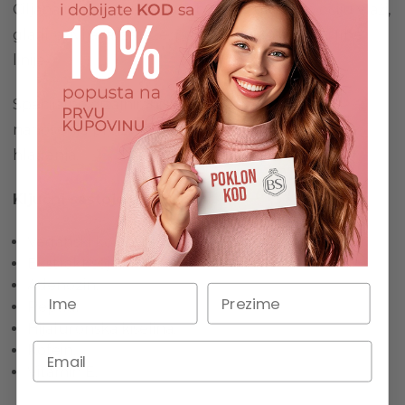
Ciljana nega za suvo i grubo područje oko očiju vlaži,
gladi, oživljava, zateže, podiže i uklanja bore i fine
linije.
Specijalno dizajnirani roler obezbeđuje lako
nanošenje proizvoda, prijatnu masažu i efekat
hlađenja.
Ključni sastojci kreme:
Veganski kolagen 5%
Ekstrakt soje,
Adenozin,
Peptidi,
Hijaluronska kiselina,
Kofein,
Vitamin E.