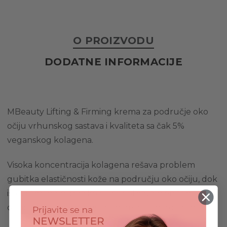
O PROIZVODU
DODATNE INFORMACIJE
MBeauty Lifting & Firming krema za područje oko
očiju vrhunskog sastava i kvaliteta sa čak 5%
veganskog kolagena.
Visoka koncentracija kolagena rešava problem
gubitka elastičnosti kože na području oko očiju, dok
istovremeno hidrira kožu, poboljšava njen tonus i
oslobađa je umora prijatnom masažom rolerom.