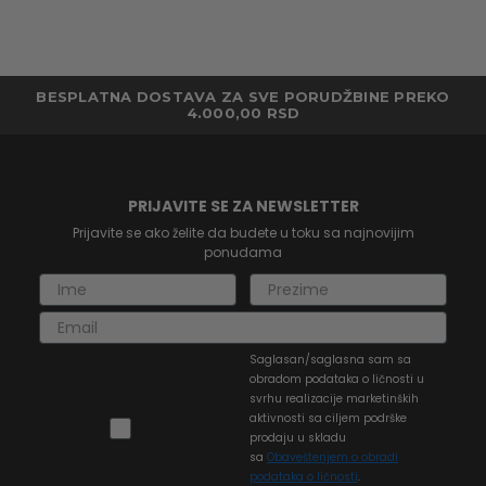
BESPLATNA DOSTAVA ZA SVE PORUDŽBINE PREKO
4.000,00 RSD
PRIJAVITE SE ZA NEWSLETTER
Prijavite se ako želite da budete u toku sa najnovijim
ponudama
Saglasan/saglasna sam sa
obradom podataka o ličnosti u
svrhu realizacije marketinških
aktivnosti sa ciljem podrške
prodaju u skladu
sa
Obaveštenjem o obradi
podataka o ličnosti
.