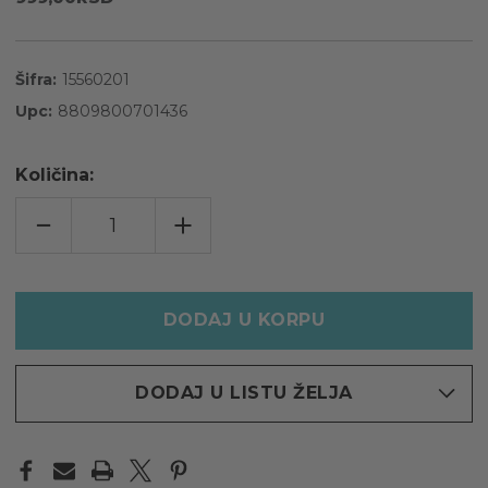
Šifra:
15560201
Upc:
8809800701436
Količina:
POVEĆAJTE
INCREASE
KOLIČINU
QUANTITY
ZA
OF
MBEAUTY
MBEAUTY
COLLAGEN
COLLAGEN
5%
5%
ANTI-
ANTI-
WRINKLE
WRINKLE
KREMA
KREMA
ZA
ZA
PODRUČJE
PODRUČJE
OKO
OKO
DODAJ U LISTU ŽELJA
OČIJU
OČIJU
SA
SA
ROLEROM,
ROLEROM,
15G
15G