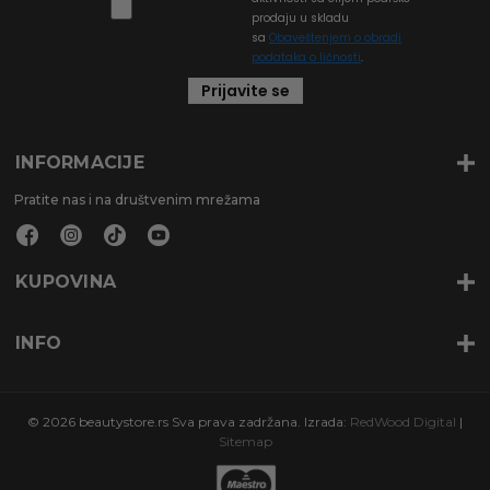
prodaju u skladu
sa
Obaveštenjem o obradi
podataka o ličnosti
.
Prijavite se
INFORMACIJE
Pratite nas i na društvenim mrežama
KUPOVINA
INFO
© 2026 beautystore.rs Sva prava zadržana. Izrada:
RedWood Digital
|
Sitemap