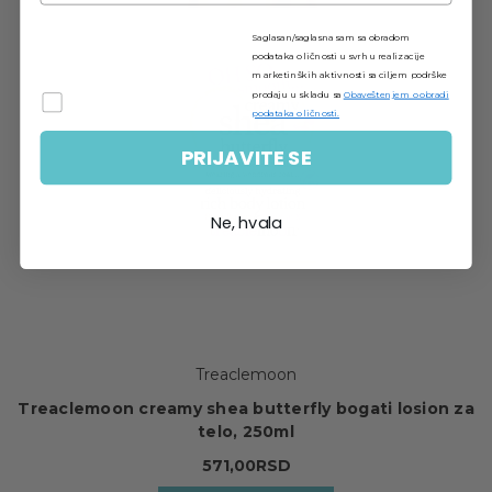
Saglasan/saglasna sam sa obradom
podataka o ličnosti u svrhu realizacije
marketinških aktivnosti sa ciljem podrške
prodaju u skladu sa
Obaveštenjem o obradi
podataka o ličnosti.
PRIJAVITE SE
Ne, hvala
Treaclemoon
Treaclemoon creamy shea butterfly bogati losion za
telo, 250ml
571,00RSD