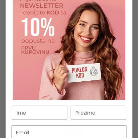
Treaclemoon
Treaclemoon brazilian love bogati losion za telo,
250ml
571,00RSD
DODAJ U KORPU