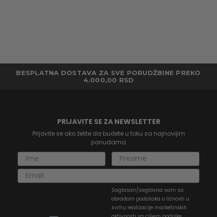
BESPLATNA DOSTAVA ZA SVE PORUDŽBINE PREKO
4.000,00 RSD
PRIJAVITE SE ZA NEWSLETTER
Prijavite se ako želite da budete u toku sa najnovijim
ponudama
Saglasan/saglasna sam sa
obradom podataka o ličnosti u
svrhu realizacije marketinških
aktivnosti sa ciljem podrške