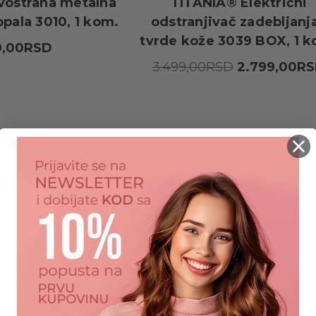
vostrana metalna
TITANIA® Električni
opala 3010, 1 kom.
odstranjivač zadebljanja
tvrde kože 3039 BOX, 1 k
9,00RSD
3.499,00RSD
2.799,00R