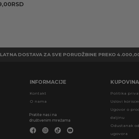
9,00RSD
LATNA DOSTAVA ZA SVE PORUDŽBINE PREKO 4.000,0
INFORMACIJE
KUPOVIN
Kontakt
Politika priva
O nama
Uslovi korisce
Ugovor o prod
Pratite nas i na
daljinu
društvenim mrežama
Odustanak o
ugovora