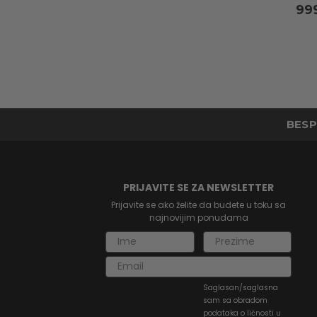
99
BESP
PRIJAVITE SE ZA NEWSLETTER
Prijavite se ako želite da budete u toku sa
najnovijim ponudama
Saglasan/saglasna
sam sa obradom
podataka o ličnosti u