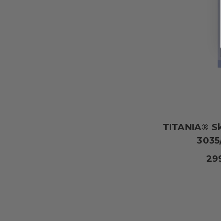
TITANIA® Sk
3035
29