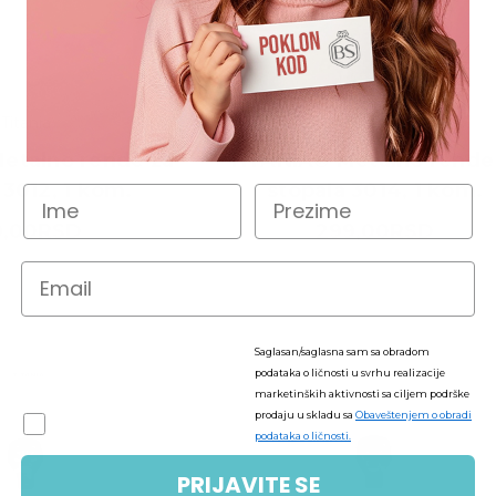
Titania
Titania
etalno rende za
TITANIA® Metalno rende
 3012, 1 kom.
stopala 3014, 1 kom.
9,00RSD
299,00RSD
Saglasan/saglasna sam sa obradom
podataka o ličnosti u svrhu realizacije
marketinških aktivnosti sa ciljem podrške
prodaju u skladu sa
Obaveštenjem o obradi
podataka o ličnosti.
PRIJAVITE SE