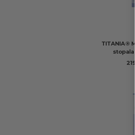
TITANIA® M
stopala
21