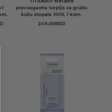
TITANIA® Metalna
 i
pravougaona turpija za grubu
om.
kožu stopala 3019, 1 kom.
SD
249,00RSD