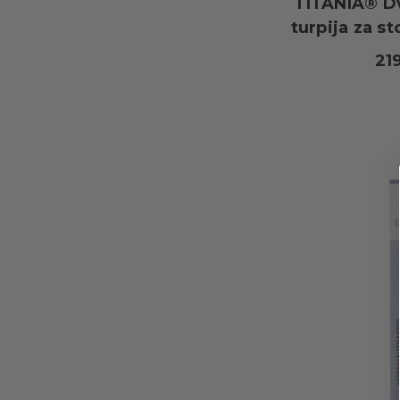
TITANIA® D
turpija za st
21