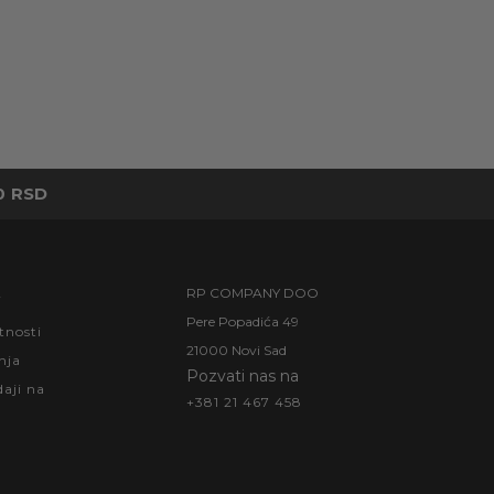
0 RSD
A
RP COMPANY DOO
Pere Popadića 49
tnosti
21000 Novi Sad
nja
Pozvati nas na
aji na
+381 21 467 458
d