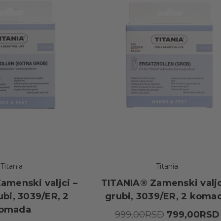
Titania
Titania
amenski valjci –
TITANIA® Zamenski valjc
ubi, 3039/ER, 2
grubi, 3039/ER, 2 koma
omada
999,00RSD
799,00RSD