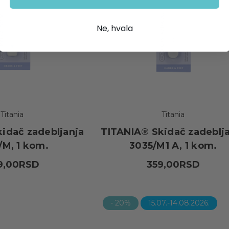
Ne, hvala
Titania
Titania
idač zadebljanja
TITANIA® Skidač zadeblj
/M, 1 kom.
3035/M1 A, 1 kom.
9,00RSD
359,00RSD
- 20%
15.07.-14.08.2026.