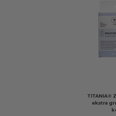
TITANIA® Z
ekstra gr
k