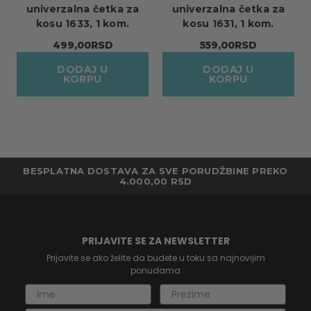
univerzalna četka za
univerzalna četka za
kosu 1633, 1 kom.
kosu 1631, 1 kom.
499,00RSD
559,00RSD
DODAJ U
DODAJ U
KORPU
KORPU
BESPLATNA DOSTAVA ZA SVE PORUDŽBINE PREKO
4.000,00 RSD
PRIJAVITE SE ZA NEWSLETTER
Prijavite se ako želite da budete u toku sa najnovijim
ponudama