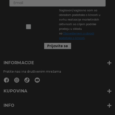
Saglasan/saglasna sam sa
obradom podataka o ličnosti u
svrhu realizacije marketinških
aktivnosti sa ciljem podrške
prodaju u skladu
sa
Obaveštenjem o obradi
podataka o ličnosti
.
Prijavite se
INFORMACIJE
Pratite nas i na društvenim mrežama
KUPOVINA
INFO