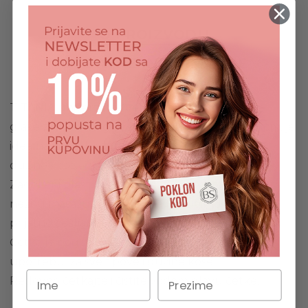
O PROIZVODU
DODATNE INFORMACIJE
TITANIA univerzalna četka za kosu bordo boje,
glave zakrivljenog ovalnog oblika, dužine 23,5 cm, je
idealna za svakodnevno stilizovanje svih tipova i
dužine kose.
Zaobljeni plastični vrhovi iglica četke obezbeđuju
nežnu masažu kože glave, a fleksibilno jastuče
prijatno češljanje.
Četka je pogodna za profesionalnu i kućnu
upotrebu, za sve tipove i dužine kose.
Redovno četkajte i čistite vodom glavu četke.