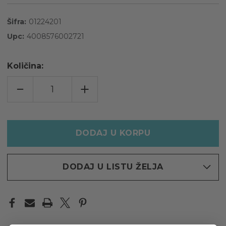
Šifra:
01224201
Upc:
4008576002721
Količina:
POVEĆAJTE
INCREASE
KOLIČINU
QUANTITY
ZA
OF
TITANIA®
TITANIA®
BORDO
BORDO
UNIVERZALNA
UNIVERZALNA
ČETKA
ČETKA
ZA
ZA
KOSU
KOSU
1632,
1632,
1
1
KOM.
KOM.
DODAJ U LISTU ŽELJA