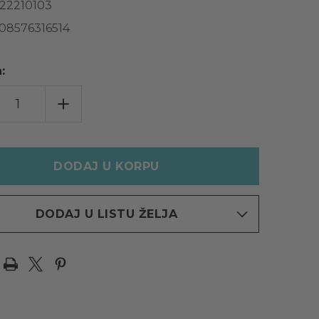
122210103
08576316514
:
ĆAJTE
INCREASE
INU
QUANTITY
OF
NIA®
TITANIA®
ERZALNA
UNIVERZALNA
A
ČETKA
ZA
KOSU
1336,
IČASTA,
LJUBIČASTA,
1
KOM.
DODAJ U LISTU ŽELJA