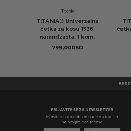
Titania
TITANIA® Univerzalna
TI
četka za kosu 1336,
četka
narandžasta, 1 kom.
799,00RSD
BESP
PRIJAVITE SE ZA NEWSLETTER
Prijavite se ako želite da budete u toku sa
najnovijim ponudama