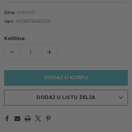
Šifra:
01910101
Upc:
4008576080330
Količina:
POVEĆAJTE
INCREASE
KOLIČINU
QUANTITY
ZA
OF
TITANIA®
TITANIA®
PAPILOTNE
PAPILOTNE
ZA
ZA
KOSU,
KOSU,
1,8
1,8
X18
X18
CM,
CM,
3
3
KOM
KOM
DODAJ U LISTU ŽELJA