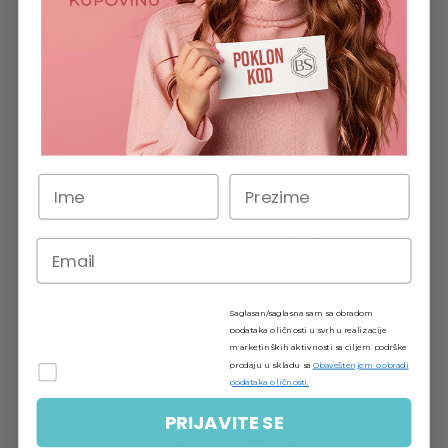
RECENZIJE KORISNIKA
Saglasan/saglasna sam sa obradom
podataka o ličnosti u svrhu realizacije
marketinških aktivnosti sa ciljem podrške
OCENITE NAS!
prodaju u skladu sa
Obaveštenjem o obradi
podataka o ličnosti.
VAŠE MIŠLJENJE NAM JE VAŽNO.
PRIJAVITE SE
BUDITE PRVI I NAPIŠITE