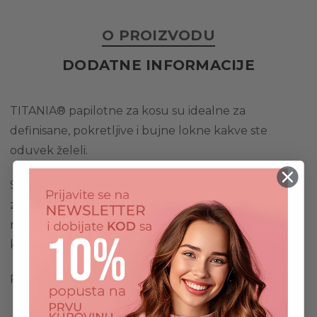
O PROIZVODU
DODATNE INFORMACIJE
TITANIA® papilotne za kosu su idealne za
definisane, pokretljive i bujne lokne kakve ste
oduvek želeli.
Samodržeća traka na središnjem delu i plug-in
zatvarač na krajevima papilotne omogućavaju
namotavanje i odvijanje pramenova bez povlačenja i
kidanja kose.
Papilotne se mogu koristiti na suvoj i mokroj kosi.