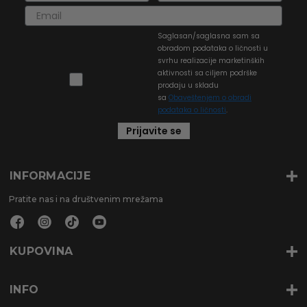
Saglasan/saglasna sam sa
obradom podataka o ličnosti u
svrhu realizacije marketinških
aktivnosti sa ciljem podrške
prodaju u skladu
sa
Obaveštenjem o obradi
podataka o ličnosti
.
Prijavite se
INFORMACIJE
Pratite nas i na društvenim mrežama
KUPOVINA
INFO