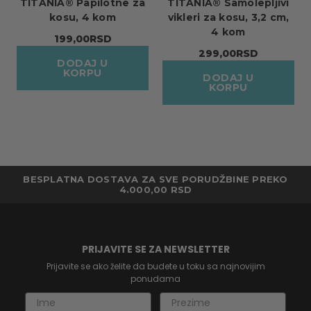
TITANIA® Papilotne za
TITANIA® Samolepljivi
kosu, 4 kom
vikleri za kosu, 3,2 cm,
4 kom
199,00RSD
299,00RSD
DODAJ U
KORPU
DODAJ U
KORPU
BESPLATNA DOSTAVA ZA SVE PORUDŽBINE PREKO
4.000,00 RSD
PRIJAVITE SE ZA NEWSLETTER
Prijavite se ako želite da budete u toku sa najnovijim
ponudama